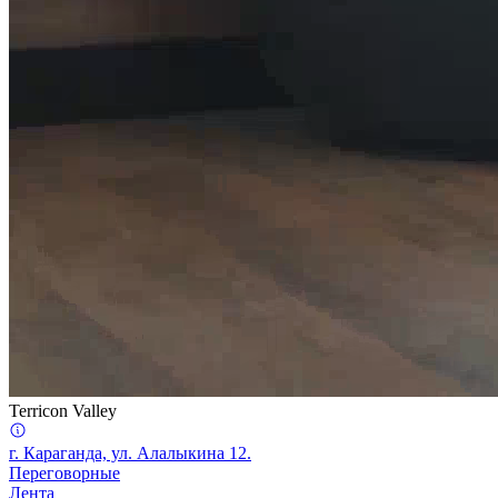
Terricon Valley
г. Караганда, ул. Алалыкина 12.
Переговорные
Лента